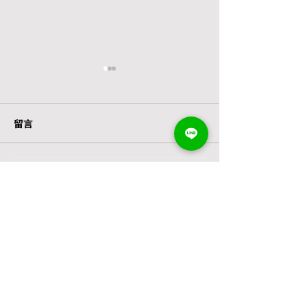
留言
撰寫留言......
澳洲買房流程全攻略：海
海外買房免煩惱
外家庭從賞屋到交屋，一
產 5 大專業服
次安心完成
產更安心