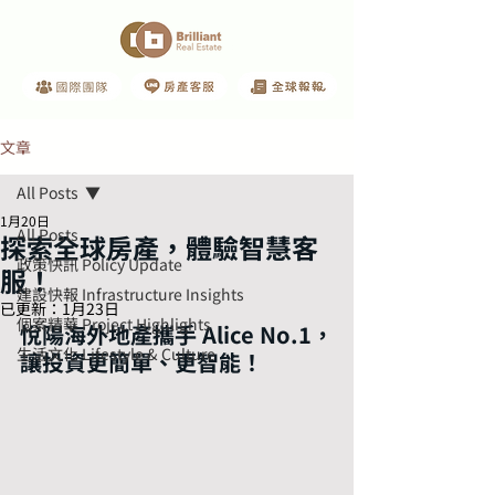
文章
All Posts
1月20日
All Posts
探索全球房產，體驗智慧客
政策快訊 Policy Update
服！
建設快報 Infrastructure Insights
已更新：
1月23日
個案精華 Project Highlights
悅陽海外地產攜手 Alice No.1，
生活文化 Lifestyle & Culture
讓投資更簡單、更智能！