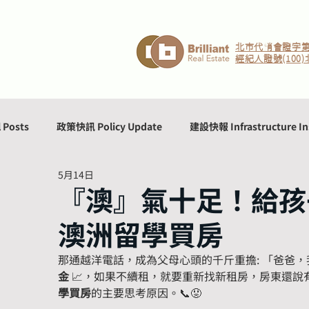
北市代銷會證字第1
經紀人證號(100)
l Posts
政策快訊 Policy Update
建設快報 Infrastructure In
5月14日
生活文化 Lifestyle & Culture
『澳』氣十足！給孩
澳洲留學買房
那通越洋電話，成為父母心頭的千斤重擔: 「爸爸，
金
 📈，如果不續租，就要重新找新租房，房東還
學買房
的主要思考原因。📞😟