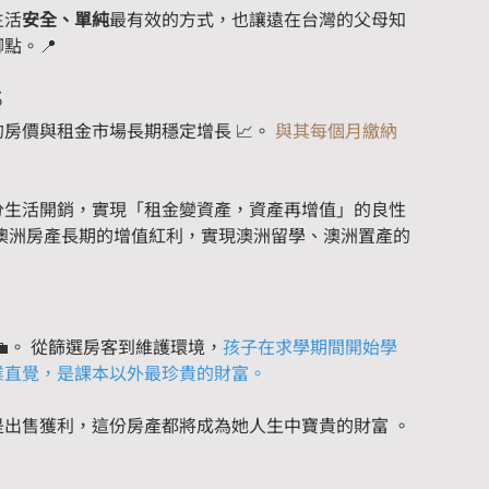
生活
安全、單純
最有效的方式，也讓遠在台灣的父母知
點。📍

房價與租金市場長期穩定增長 📈。 
與其每個月繳納
。
分生活開銷，實現「租金變資產，資產再增值」的良性
受澳洲房產長期的增值紅利，實現澳洲留學、澳洲置產的
。 從篩選房客到維護環境，
孩子在求學期間開始學
業直覺，是課本以外最珍貴的財富。
出售獲利，這份房產都將成為她人生中寶貴的財富 。