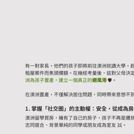
有一對家長，他們的孩子即將前往澳洲就讀大學。
租屋案件而焦頭爛額。在幾經考量後，這對父母決
洲為孩子置產，建立一個真正的
避風港
 🛡️。
在澳洲置產，不僅解決居住問題，同時帶來意想不
1. 掌握「社交圈」的主動權：安全，從成為
澳洲留學買房，擁有了自己的房子，孩子不再是遷
志同道合、背景單純的同學或朋友成為室友 👯。