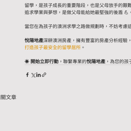
留學，是孩子成長的重要階段，也是父母放手的艱
追求學業與夢想，是做父母能給她最堅強的後盾 💪
當您在為孩子的澳洲求學之路做規劃時，不妨考慮
悅陽地產
深耕澳洲房產，擁有豐富的房產分析經驗
打造孩子最安全的留學居所
。
☀️ 
開始立即行動
，聯繫專業的
悅陽地產
，為您的孩
相關文章