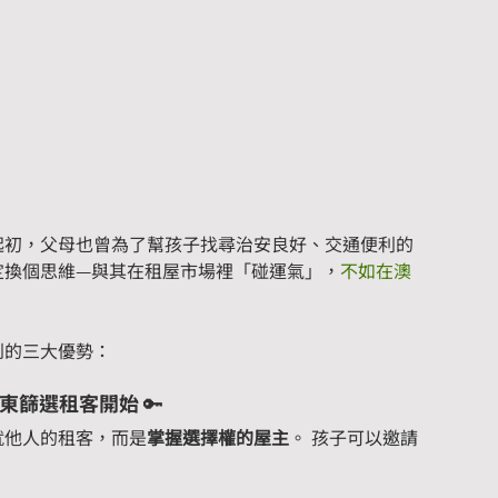
起初，父母也曾為了幫孩子找尋治安良好、交通便利的
定換個思維—與其在租屋市場裡「碰運氣」，
不如在澳
到的三大優勢：
房東篩選租客開始
 🔑
就他人的租客，而是
掌握選擇權的屋主
。 孩子可以邀請