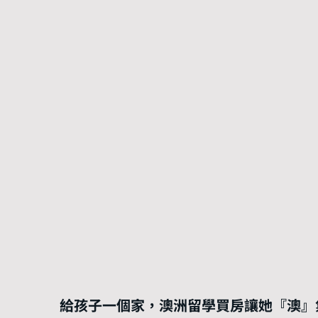
給孩子一個家，澳洲留學買房讓她『澳』