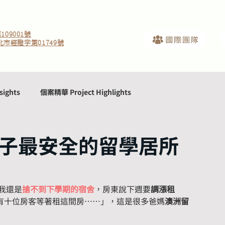
09001號
北市經證字第01749號
sights
個案精華 Project Highlights
子最安全的留學居所
我還是
搶不到下學期的宿舍
，房東說下週要
調漲租
說有十位房客等著租這間房……」，這是很多爸媽
澳洲留