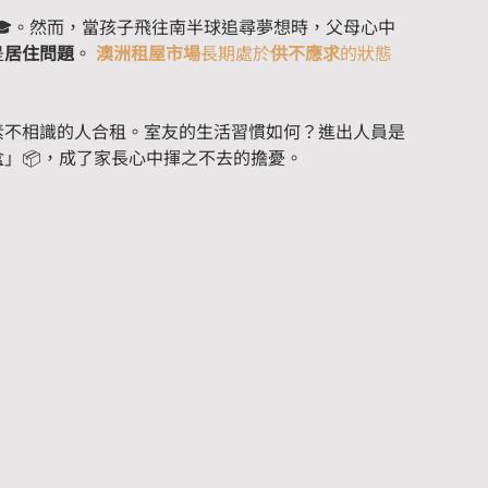
🎓。然而，當孩子飛往南半球追尋夢想時，父母心中
是
居住問題
。 
澳洲租屋市場
長期處於
供不應求
的狀態
素不相識的人合租。室友的生活習慣如何？進出人員是
」📦，成了家長心中揮之不去的擔憂。