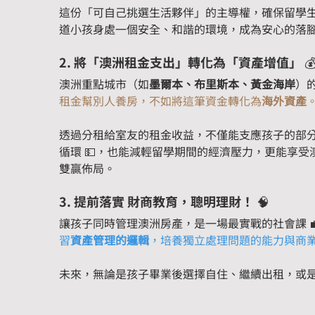
這份「可自己挑選生活夥伴」的主導權，確保留學
道小孩身處一個安全、和諧的環境，成為安心的落腳
2. 將「澳洲租金支出」轉化為「資產增值」 
澳洲重點城市（如
墨爾本、布里斯本、黃金海岸
）的
租金幫別人養房，不如將這筆資金轉化為
海外資產
透過分租給室友的租金收益，不僅能支應孩子的部
循環 💵，也能減輕留學期間的經濟壓力，更能享
雙贏佈局。
3. 提前落實 財商教育，聰明理財！ 🧠
讓孩子同時管理澳洲房產，是一場最實戰的社會課 
習
資產管理的邏輯
，培養獨立處理問題的能力與商
未來，無論是孩子畢業後選擇自住、繼續出租，或是