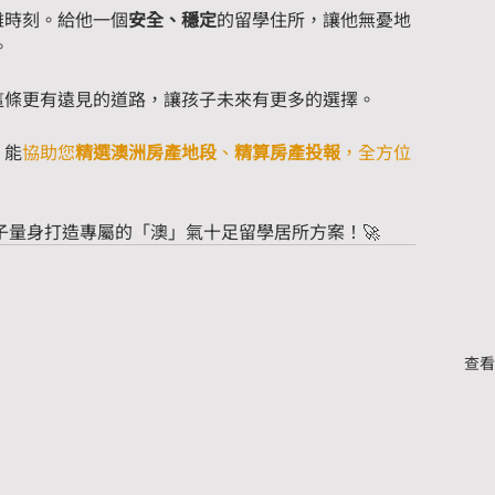
難時刻。給他一個
安全、穩定
的留學住所，讓他無憂地
。
這條更有遠見的道路，讓孩子未來有更多的選擇。
，能
協助您
精選澳洲房產地段
、
精算房產投報
，全方位
子量身打造專屬的「澳」氣十足留學居所方案！🚀
查看