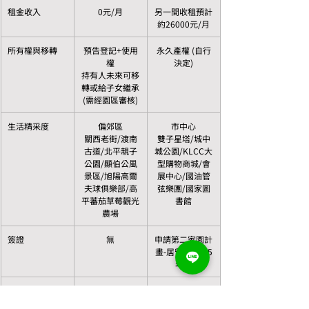
租金收入
0元/月
另一間收租預計
約26000元/月
所有權與移轉
預告登記+使用
永久產權 (自行
權
決定)
持有人未來可移
轉或給子女繼承
(需經園區審核)
生活精采度
偏郊區
市中心
關西老街/渡南
雙子星塔/城中
古道/北平親子
城公園/KLCC大
公園/顯伯公風
型購物商城/會
景區/旭陽高爾
展中心/國油管
夫球俱樂部/高
弦樂團/國家圖
平蕃茄草莓觀光
書館
農場
簽證
無
申請第二家園計
畫-居留權最低5
年起
小結
就....很安靜
住市中心，有收
入