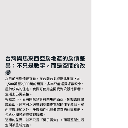
台灣與馬來西亞房地產的房價差
異：不只是數字，而是空間的改
變
以目前市場情況來看，在台灣台北或新北地區，約
1,500萬至2,000萬的預算，多半只能選擇坪數較小、
屋齡較高的住宅。實際可使用空間受到公設比影響，
生活上仍需妥協。
相較之下，若將同樣預算轉向馬來西亞，例如吉隆坡
或新山，通常可以選擇到空間更寬敞的住宅產品。室
內坪數增加之外，多數物件也具備完善的社區規劃，
包含休閒設施與管理服務。
這樣的差異，並不只是「房子變大」，而是整體生活
空間被重新定義。