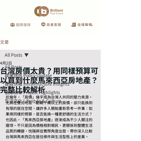
文章
All Posts
4月2日
All Posts
台灣房價太貴？用同樣預算可
政策快訊 Policy Update
以買到什麼馬來西亞房地產？
建設快報 Infrastructure Insights
完整比較解析
個案精華 Project Highlights
近幾年，「房價」幾乎成為台灣人共同的壓力來源。
生活文化 Lifestyle & Culture
尤其在雙北地區，動輒千萬以上的房價，卻只能換到
有限的居住空間，讓許多人開始重新思考一件事：如
果用同樣的預算，是否能換一種更舒適的生活方式？
也因此，「馬來西亞房地產」逐漸成為不少人關注的
選項。不只是因為價格相對親民，更關係到整體生活
品質的轉變。悅陽將從實際角度出發，帶你深入比較
台灣與馬來西亞在居住條件與生活型態上的差異。