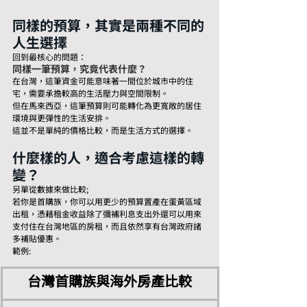
同樣的預算，其實是兩種不同的
人生選擇
回到最核心的問題：
同樣一筆預算，究竟代表什麼？
在台灣，這筆資金可能意味著一間位於城市中的住
宅，需要承擔較高的生活壓力與空間限制。
但在馬來西亞，這筆預算則可能轉化為更寬敞的居住
環境與更彈性的生活安排。
這並不是單純的價格比較，而是生活方式的選擇。
什麼樣的人，適合考慮這樣的轉
變？
另單從數據來做比較;
若你是首購族，你可以用更少的預算置產在蛋黃區域
出租，憑藉租金收益除了彌補利息支出外還可以用來
支付住在台灣地區的房租，而且依然享有台灣政府諸
多補貼優惠。
範例:
台灣首購族與海外房產比較