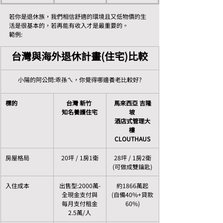
若你是退休族，我們相信舒適的環境且又低物價的生
活是很基本的，若再能有收入才是最重要的。
範例:
台灣與海外退休計畫(住宅)比較
小陽的阿公問:乖孫ㄟ，你覺得哪邊養老比較好?
標的
台灣 新竹 
馬來西亞 吉隆
知名養護住宅
坡 
酒店式管理大
樓 
CLOUTHAUS
房屋格局
20坪 / 1房1衛
28坪 / 1房2衛
(可做成雙鑰匙)
入住成本
出售型:2000萬-
約1866萬起
全現金支付與
(自備40%+貸款
每月支付租金
60%)
2.5萬/人