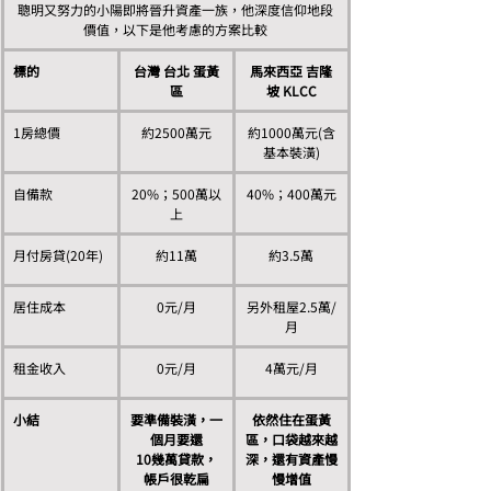
聰明又努力的小陽即將晉升資產一族，他深度信仰地段
價值，以下是他考慮的方案比較
標的
台灣 台北 蛋黃
馬來西亞 吉隆
區
坡 KLCC
1房總價
約2500萬元
約1000萬元(含
基本裝潢)
自備款
20%；500萬以
40%；400萬元
上
月付房貸(20年)
約11萬
約3.5萬
居住成本
0元/月
另外租屋2.5萬/
月
租金收入
0元/月
4萬元/月
小結
要準備裝潢，一
依然住在蛋黃
個月要還
區，口袋越來越
10幾萬貸款，
深，還有資產慢
帳戶很乾扁
慢增值