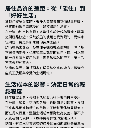
居住品質的差距：從「能住」到
「好好生活」
當我們談論房產時，很多人直覺只想到價格與坪數，
但實際影響日常感受的，是整體居住品質。
在台灣由於土地有限，多數住宅設計較為緊湊，鄰里
之間距離較近，公共設施的使用也受到限制。而停車
位問題，更是許多家庭的長期困擾。
然而在馬來西亞，多數住宅採取社區型規劃，除了基
本居住功能外，也重視生活機能的延伸。住戶可以在
同一個社區內使用泳池、健身房或休閒空間，讓生活
不再侷限於室內。
這樣的差異，讓「回家」從單純休息的地方，轉變成
能真正放鬆與享受的生活場域。
生活成本的影響：決定日常的輕
鬆程度
除了購屋本身，長期生活的壓力往往來自日常支出。
在台灣，餐飲、交通與各項生活開銷相對較高，長期
下來容易形成持續性的負擔，不斷將退休時間延後。
而在馬來西亞，整體生活成本相對較為友善，讓不少
人能在相同預算下，維持更有彈性的生活方式。
例如，有些家庭會選擇透過外部協助來減輕長輩生活